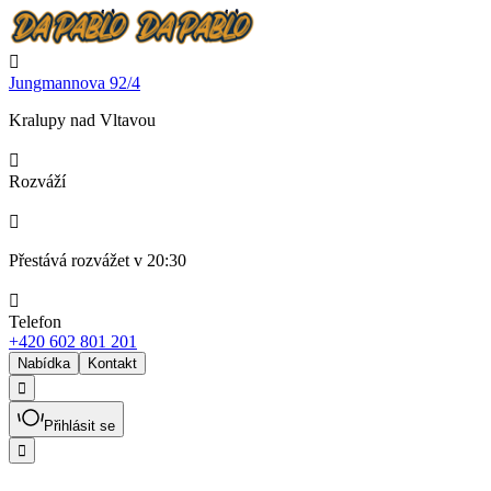

Jungmannova 92/4
Kralupy nad Vltavou

Rozváží

Přestává rozvážet v 20:30

Telefon
+420 602 801 201
Nabídka
Kontakt

Přihlásit se
